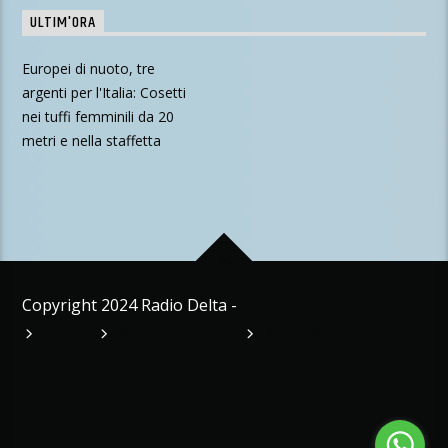
ULTIM'ORA
Drone esplode vicino a un
gasdotto bulgaro,
Zelensky lancia l'allarme
per l'inverno
Copyright 2024 Radio Delta -
Credits
HOME
APP PER ANDROID
APP PER IOS