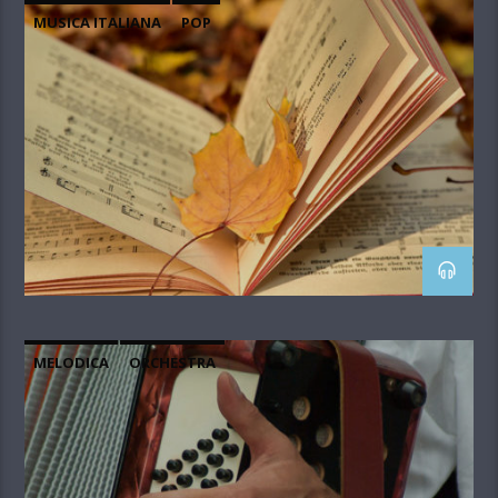
MUSICA ITALIANA
POP
MELODICA
ORCHESTRA